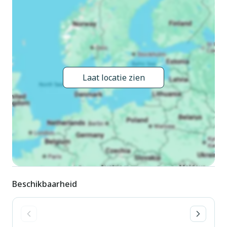
centrum van Bibione, 95 km van het centrum van Trieste,
200 m van zee, direct aan het strand. In het huis: lift.
Supermarkt 300 m, restaurant 250 m, bar 30 m, bakkerij 200
m, voetgangersgebied 30 m, bushalte 600 m, treinstation
"Latisana" 20 km, zandstrand 200 m. Jachthaven 900 m,
golfterrein (18 holes) 7 km. Geen parkeerplaats voor minibus.
Laat locatie zien
Beschikbaarheid