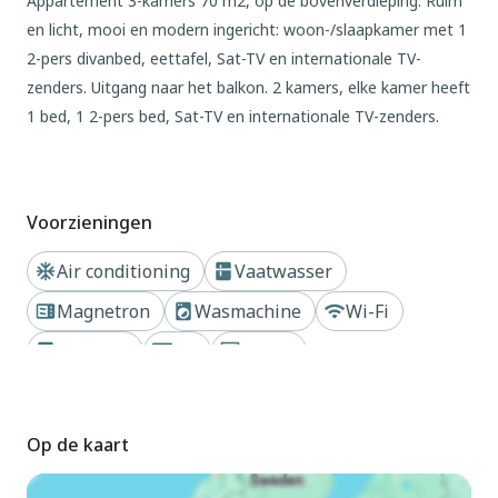
Appartement 3-kamers 70 m2, op de bovenverdieping. Ruim
en licht, mooi en modern ingericht: woon-/slaapkamer met 1
2-pers divanbed, eettafel, Sat-TV en internationale TV-
zenders. Uitgang naar het balkon. 2 kamers, elke kamer heeft
1 bed, 1 2-pers bed, Sat-TV en internationale TV-zenders.
Kookhoek (afwasmachine, 4 inductiekookplaten, waterkoker,
magnetron, diepvriezer, elektrische koffiemachine). 2
douche/bidet/WC's. Air-conditioning, heteluchtverwarming.
Voorzieningen
Balkon 75 m2. Balkonmeubilair, ligstoelen (3). Ter beschikking:
wasmachine, kluis, haardroger. Internet (WiFi, gratis).
Air conditioning
Vaatwasser
Parkeerplaats nr. no minibus (2 Auto's) bij het huis. Niet
Magnetron
Wasmachine
Wi-Fi
rokers woning. 1 klein huisdier/hond toegestaan.
IT030049B4Q3NE5WIZ
Koelkast
TV
Haard
Dichtbij strand of kust
Buiten
Moderne flatgebouw "Nashira", van 10 verdiepingen. 2
Op de kaart
huizen in de woning. 18 appartementen in de woning. 10 m
van het centrum van Lignano-Sabbiadoro, 13 km van het