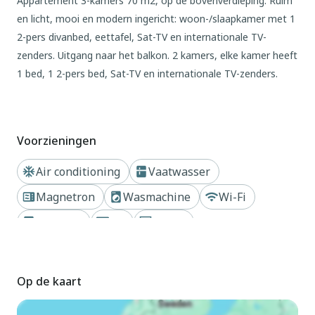
Appartement 3-kamers 70 m2, op de bovenverdieping. Ruim
en licht, mooi en modern ingericht: woon-/slaapkamer met 1
2-pers divanbed, eettafel, Sat-TV en internationale TV-
zenders. Uitgang naar het balkon. 2 kamers, elke kamer heeft
1 bed, 1 2-pers bed, Sat-TV en internationale TV-zenders.
Kookhoek (afwasmachine, 4 inductiekookplaten, waterkoker,
magnetron, diepvriezer, elektrische koffiemachine). 2
douche/bidet/WC's. Air-conditioning, heteluchtverwarming. 2
Voorzieningen
balkons. Balkonmeubilair, ligstoelen (3). Ter beschikking:
wasmachine, kluis, haardroger. Internet (WiFi, gratis).
Air conditioning
Vaatwasser
Parkeerplaats nr. no minibus (2 Auto's) bij het huis. Niet
Magnetron
Wasmachine
Wi-Fi
rokers woning. 1 klein huisdier/hond toegestaan. Er hoeven
geen verplichte extra kosten ter plaatse te worden betaald,
Koelkast
TV
Haard
behalve de lokale belasting. Bedlinnen, eindschoonmaak en
Dichtbij strand of kust
alle energiekosten zijn inclusief. IT030049B426IDSL3V
Op de kaart
Buiten
Moderne flatgebouw "Nashira", van 10 verdiepingen. 2