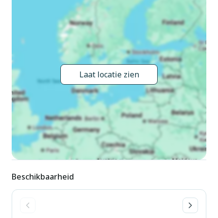
huizen in de woning. 18 appartementen in de woning. 10 m
van het centrum van Lignano-Sabbiadoro, 13 km van het
centrum van Bibione, 95 km van het centrum van Trieste,
200 m van zee, direct aan het strand. In het huis: lift.
Supermarkt 300 m, restaurant 250 m, bar 30 m, bakkerij 200
m, voetgangersgebied 30 m, bushalte 600 m, treinstation
Laat locatie zien
"Latisana" 20 km, zandstrand 200 m. Jachthaven 900 m,
golfterrein (18 holes) 7 km. Geen parkeerplaats voor minibus.
Beschikbaarheid