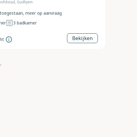
oofdstad, Gudhjem
toegestaan, meer op aanvraag
mer
3
badkamer
Bekijken
ht