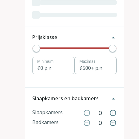
Luxemburg
3
Kroatië
19
Tsjechië
4
Prijsklasse
Denemarken
12
Minimum
Maximaal
Hongarije
1
0
p.n
500
+ p.n
Polen
11
Portugal
7
Slaapkamers en badkamers
Slovenië
2
0
Slaapkamers
0
Badkamers
Zwitserland
10