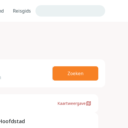
nd
Reisgids
Zoeken
Kaartweergave
Hoofdstad