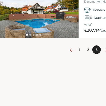
Denemarken, H
1 Honden 
6
slaapka
Vanaf
€207.14
Nac
1
2
3