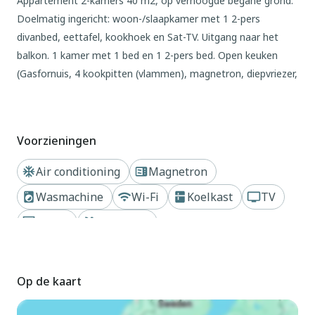
Appartement 2-kamers 40 m2, op verhoogde begane grond.
Doelmatig ingericht: woon-/slaapkamer met 1 2-pers
divanbed, eettafel, kookhoek en Sat-TV. Uitgang naar het
balkon. 1 kamer met 1 bed en 1 2-pers bed. Open keuken
(Gasfornuis, 4 kookpitten (vlammen), magnetron, diepvriezer,
elektrische koffiemachine). Douche/WC. Air-conditioning,
heteluchtverwarming. Balkon. Balkonmeubilair. Ter
beschikking: kluis. Internet (Internet (WiFi), gratis).
Voorzieningen
Parkeerplaats (1 Auto) bij het huis. Maximaal 1 klein
huisdier/hond toegestaan. IT030049B4Z355XWUO
Air conditioning
Magnetron
Buiten
Wasmachine
Wi-Fi
Koelkast
TV
Vakantiecomplex "Parco Hemingway", van 3 verdiepingen. In
Haard
Zwembad
de wijk Lignano-Pineta, 500 m van het centrum van Pineta,
Dichtbij strand of kust
Privétuin
13 km van het centrum van Bibione, 95 km van het centrum
van Trieste, 900 m van zee. Voor medegebruik: terrein,
Op de kaart
verzorgde tuin met gazon en bomen, openluchtzwembad (20
x 10 m, seizoensgebonden beschikbaarheid: 15.Mei. -