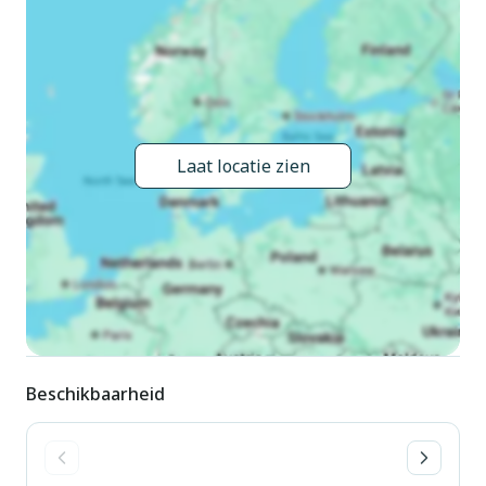
15.Sep.). Kinderzwembad. In het complex: wasmachine (voor
medegebruik, extra). Levensmiddelenwinkel, restaurant 500
m, bushalte 400 m, treinstation "Latisana (Milano-Venezia-
Triest)" 20 km, zandstrand 900 m, thermaalbad "Bibione
Thermae" 15 km. Golfterrein (18 holes) 5 km,
kinderspeelplaats 100 m.
Laat locatie zien
Beschikbaarheid